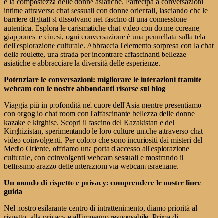
e la compostezza delle donne asiatiche. Partecipa a conversazioni
intime attraverso chat sessuali con donne orientali, lasciando che le
barriere digitali si dissolvano nel fascino di una connessione
autentica. Esplora le carismatiche chat video con donne coreane,
giapponesi e cinesi, ogni conversazione è una pennellata sulla tela
dell'esplorazione culturale. Abbraccia l'elemento sorpresa con la chat
della roulette, una strada per incontrare affascinanti bellezze
asiatiche e abbracciare la diversità delle esperienze.
Potenziare le conversazioni: migliorare le interazioni tramite
webcam con le nostre abbondanti risorse sul blog
Viaggia più in profondità nel cuore dell'Asia mentre presentiamo
con orgoglio chat room con l'affascinante bellezza delle donne
kazake e kirghise. Scopri il fascino del Kazakistan e del
Kirghizistan, sperimentando le loro culture uniche attraverso chat
video coinvolgenti. Per coloro che sono incuriositi dai misteri del
Medio Oriente, offriamo una porta d'accesso all'esplorazione
culturale, con coinvolgenti webcam sessuali e mostrando il
bellissimo arazzo delle interazioni via webcam israeliane.
Un mondo di rispetto e privacy: comprendere le nostre linee
guida
Nel nostro esilarante centro di intrattenimento, diamo priorità al
rispetto, alla privacy e all'impegno responsabile. Prima di