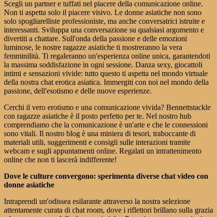
Scegli un partner e tuffati nel piacere della comunicazione online.
Non ti aspetta solo il piacere visivo. Le donne asiatiche non sono
solo spogliarelliste professioniste, ma anche conversatrici istruite e
interessanti. Sviluppa una conversazione su qualsiasi argomento e
divertiti a chattare. Sull'onda della passione e delle emozioni
luminose, le nostre ragazze asiatiche ti mostreranno la vera
femminilità. Ti regaleranno un'esperienza online unica, garantendoti
la massima soddisfazione in ogni sessione. Danza sexy, giocattoli
intimi e sensazioni vivide: tutto questo ti aspetta nel mondo virtuale
della nostra chat erotica asiatica. Immergiti con noi nel mondo della
passione, dell'esotismo e delle nuove esperienze.
Cerchi il vero erotismo e una comunicazione vivida? Bennettstackle
con ragazze asiatiche è il posto perfetto per te. Nel nostro hub
comprendiamo che la comunicazione è un'arte e che le connessioni
sono vitali. Il nostro blog è una miniera di tesori, traboccante di
materiali utili, suggerimenti e consigli sulle interazioni tramite
webcam e sugli appuntamenti online. Regalati un intrattenimento
online che non ti lascerà indifferente!
Dove le culture convergono: sperimenta diverse chat video con
donne asiatiche
Intraprendi un'odissea esilarante attraverso la nostra selezione
attentamente curata di chat room, dove i riflettori brillano sulla grazia