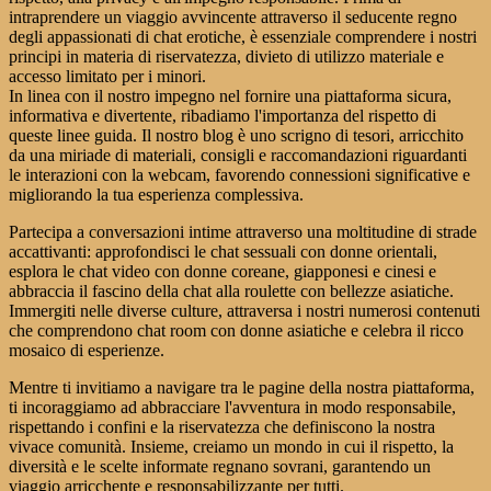
intraprendere un viaggio avvincente attraverso il seducente regno
degli appassionati di chat erotiche, è essenziale comprendere i nostri
principi in materia di riservatezza, divieto di utilizzo materiale e
accesso limitato per i minori.
In linea con il nostro impegno nel fornire una piattaforma sicura,
informativa e divertente, ribadiamo l'importanza del rispetto di
queste linee guida. Il nostro blog è uno scrigno di tesori, arricchito
da una miriade di materiali, consigli e raccomandazioni riguardanti
le interazioni con la webcam, favorendo connessioni significative e
migliorando la tua esperienza complessiva.
Partecipa a conversazioni intime attraverso una moltitudine di strade
accattivanti: approfondisci le chat sessuali con donne orientali,
esplora le chat video con donne coreane, giapponesi e cinesi e
abbraccia il fascino della chat alla roulette con bellezze asiatiche.
Immergiti nelle diverse culture, attraversa i nostri numerosi contenuti
che comprendono chat room con donne asiatiche e celebra il ricco
mosaico di esperienze.
Mentre ti invitiamo a navigare tra le pagine della nostra piattaforma,
ti incoraggiamo ad abbracciare l'avventura in modo responsabile,
rispettando i confini e la riservatezza che definiscono la nostra
vivace comunità. Insieme, creiamo un mondo in cui il rispetto, la
diversità e le scelte informate regnano sovrani, garantendo un
viaggio arricchente e responsabilizzante per tutti.