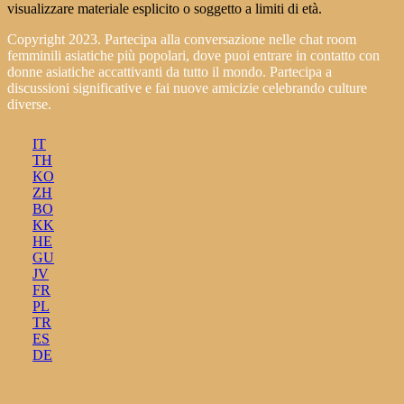
visualizzare materiale esplicito o soggetto a limiti di età.
Copyright 2023. Partecipa alla conversazione nelle chat room
femminili asiatiche più popolari, dove puoi entrare in contatto con
donne asiatiche accattivanti da tutto il mondo. Partecipa a
discussioni significative e fai nuove amicizie celebrando culture
diverse.
IT
TH
KO
ZH
BO
KK
HE
GU
JV
FR
PL
TR
ES
DE