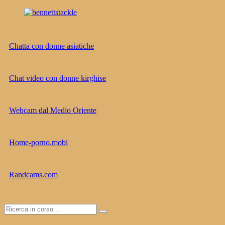
Salta
al
contenuto
bennettstackle
bennettstackle
Chatta con donne asiatiche
Chat video con donne kirghise
Webcam dal Medio Oriente
Home-porno.mobi
Randcams.com
Cerca:
Cerca