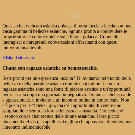





3.7/5
Questa chat webcam asiatica polacca ti porta faccia a faccia con una
vasta gamma di bellezze asiatiche, ognuna pronta a condividere le
proprie storie e culture uniche sulla lingua polacca. Connettiti,
interagisci e intraprendi conversazioni affascinanti con questi
individui incantevoli.
Visita il sito web
Chatta con ragazze asiatiche su bennettstackle.
Siete pronti per un'esperienza insolita? Ti invitiamo nel mondo della
bellezza e della passione asiatica tramite chat online. Le nostre
ragazze asiatiche sono una fonte di piacere estetico e un'opportunità
per rilassarsi dopo una giornata impegnativa. Donne asiatiche, calde
e appassionate, ti invitano a un incontro online in tempo reale. Non
c'è posto per le "falene" qui, ma c'è l'opportunità di vedere uno
spogliarello e sentire la loro scioltezza e sensualità. Concedetevi
l'esotico con la chat erotica delle donne asiatiche. I loro piccoli
lineamenti del viso, i capelli lisci e gli occhi appassionati renderanno
l'incontro indimenticabile.